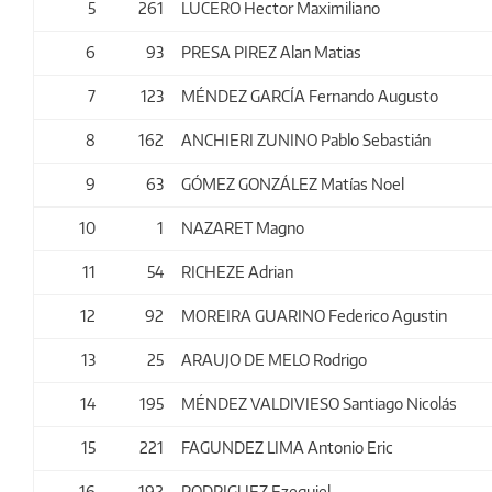
5
261
LUCERO Hector Maximiliano
6
93
PRESA PIREZ Alan Matias
7
123
MÉNDEZ GARCÍA Fernando Augusto
8
162
ANCHIERI ZUNINO Pablo Sebastián
9
63
GÓMEZ GONZÁLEZ Matías Noel
10
1
NAZARET Magno
11
54
RICHEZE Adrian
12
92
MOREIRA GUARINO Federico Agustin
13
25
ARAUJO DE MELO Rodrigo
14
195
MÉNDEZ VALDIVIESO Santiago Nicolás
15
221
FAGUNDEZ LIMA Antonio Eric
16
192
RODRIGUEZ Ezequiel