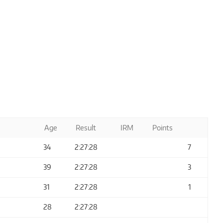
Age
Result
IRM
Points
34
2:27:28
7
39
2:27:28
3
31
2:27:28
1
28
2:27:28