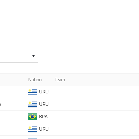
Nation
Team
URU
o
URU
BRA
URU