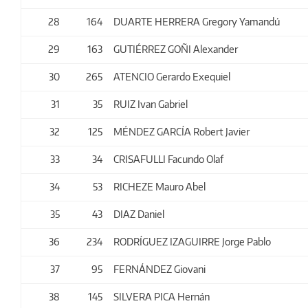
28
164
DUARTE HERRERA Gregory Yamandú
29
163
GUTIÉRREZ GOÑI Alexander
30
265
ATENCIO Gerardo Exequiel
31
35
RUIZ Ivan Gabriel
32
125
MÉNDEZ GARCÍA Robert Javier
33
34
CRISAFULLI Facundo Olaf
34
53
RICHEZE Mauro Abel
35
43
DIAZ Daniel
36
234
RODRÍGUEZ IZAGUIRRE Jorge Pablo
37
95
FERNÁNDEZ Giovani
38
145
SILVERA PICA Hernán