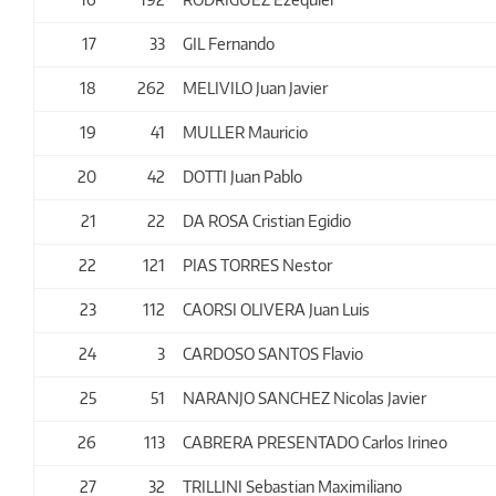
17
33
GIL Fernando
18
262
MELIVILO Juan Javier
19
41
MULLER Mauricio
20
42
DOTTI Juan Pablo
21
22
DA ROSA Cristian Egidio
22
121
PIAS TORRES Nestor
23
112
CAORSI OLIVERA Juan Luis
24
3
CARDOSO SANTOS Flavio
25
51
NARANJO SANCHEZ Nicolas Javier
26
113
CABRERA PRESENTADO Carlos Irineo
27
32
TRILLINI Sebastian Maximiliano