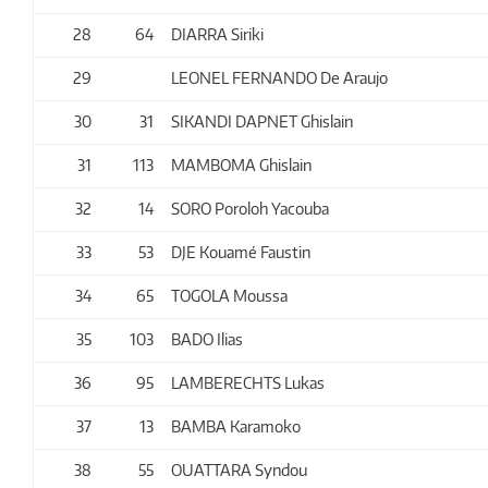
28
64
DIARRA Siriki
29
LEONEL FERNANDO De Araujo
30
31
SIKANDI DAPNET Ghislain
31
113
MAMBOMA Ghislain
32
14
SORO Poroloh Yacouba
33
53
DJE Kouamé Faustin
34
65
TOGOLA Moussa
35
103
BADO Ilias
36
95
LAMBERECHTS Lukas
37
13
BAMBA Karamoko
38
55
OUATTARA Syndou