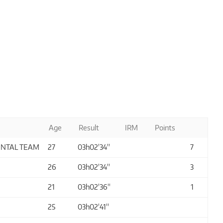
Age
Result
IRM
Points
ENTAL TEAM
27
03h02'34''
7
26
03h02'34''
3
21
03h02'36''
1
25
03h02'41''