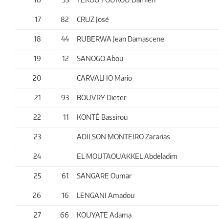
17
82
CRUZ José
18
44
RUBERWA Jean Damascene
19
12
SANOGO Abou
20
CARVALHO Mario
21
93
BOUVRY Dieter
22
11
KONTÉ Bassirou
23
ADILSON MONTEIRO Zacarias
24
EL MOUTAOUAKKEL Abdeladim
25
61
SANGARE Oumar
26
16
LENGANI Amadou
27
66
KOUYATE Adama