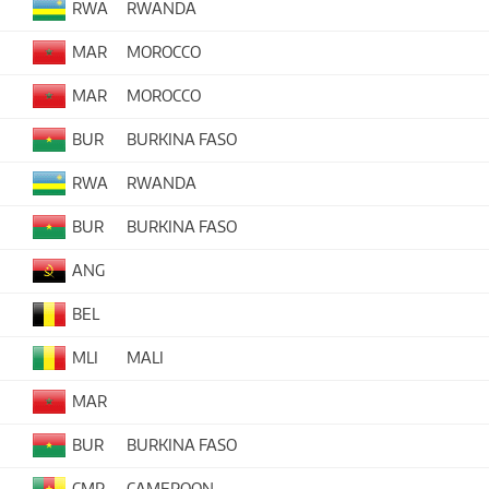
RWA
RWANDA
MAR
MOROCCO
MAR
MOROCCO
BUR
BURKINA FASO
RWA
RWANDA
BUR
BURKINA FASO
ANG
BEL
MLI
MALI
MAR
BUR
BURKINA FASO
CMR
CAMEROON