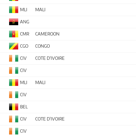
MLI
MALI
ANG
CMR
CAMEROON
CGO
CONGO
CIV
COTE D'IVOIRE
CIV
MLI
MALI
CIV
BEL
CIV
COTE D'IVOIRE
CIV