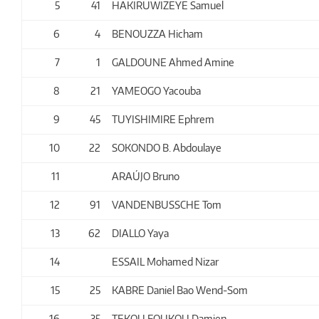
5
41
HAKIRUWIZEYE Samuel
6
4
BENOUZZA Hicham
7
1
GALDOUNE Ahmed Amine
8
21
YAMEOGO Yacouba
9
45
TUYISHIMIRE Ephrem
10
22
SOKONDO B. Abdoulaye
11
ARAÚJO Bruno
12
91
VANDENBUSSCHE Tom
13
62
DIALLO Yaya
14
ESSAIL Mohamed Nizar
15
25
KABRE Daniel Bao Wend-Som
16
35
TEKOU FOUKOU Damien