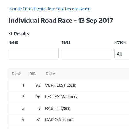
Tour de Côte d'Ivoire-Tour de la Réconciliation
Individual Road Race - 13 Sep 2017
Results
NAME
TEAM
NATION
All
Rank
BIB
Rider
1
92
VERHELST Louis
2
96
LEGLEY Matthias
3
3
RABIHI Ilyass
4
81
DARIO Antonio